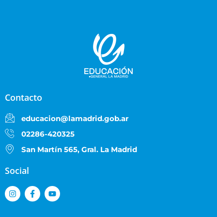
Contacto
educacion@lamadrid.gob.ar
02286-420325
San Martín 565, Gral. La Madrid
Social
I
F
Y
n
a
o
s
c
u
t
e
t