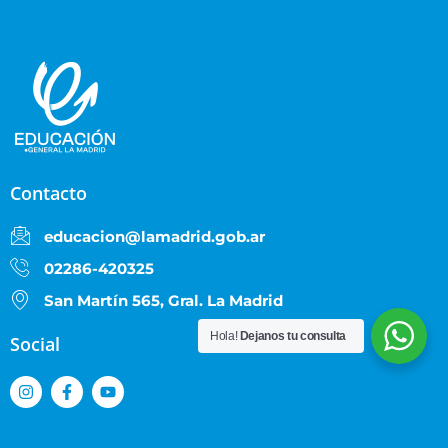
Contacto
educacion@lamadrid.gob.ar
02286-420325
San Martín 565, Gral. La Madrid
Hola!
Dejanos tu consulta
Social
I
F
Y
n
a
o
s
c
u
t
e
t
a
b
u